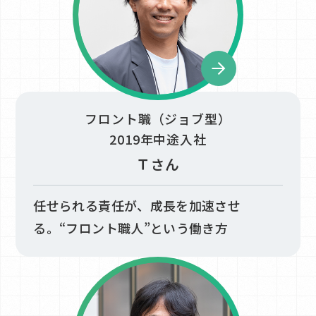
日本住宅管理の
マンション管理
フロント職（ジョブ型）
2019年中途入社
管理会社変更の流れ
Ｔさん
管理会社変更Q＆A
採用情報
任せられる責任が、成長を加速させ
お客様の声
る。“フロント職人”という働き方
自主管理マンションの
お客様
法人の
お客様