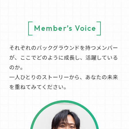
透明会計サポート
安心清掃サポート
Member’s Voice
マンションにお住まいの方
建物管理サポート
それぞれのバックグラウンドを持つメンバー
緊急対応サポート
が、ここでどのように成長し、活躍している
のか。​
一人ひとりのストーリーから、あなたの未来
居住者マイページ
を重ねてみてください。​
「
N-WEBサービス」
暮らしのコンシェルジュ
「
N-Life＋」
管理会社をお探しの方
お問い合わせ