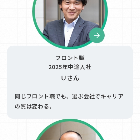
私たちのこと
お問い合わせ
先輩社員の声
社会に届けること​
企業情報
エントリーフォーム
フロント職
2025年中途入社
ここで働くこと​
Ｕさん
同じフロント職でも、​選ぶ会社でキャリア
の質は変わる。
不動産仲介業者の方