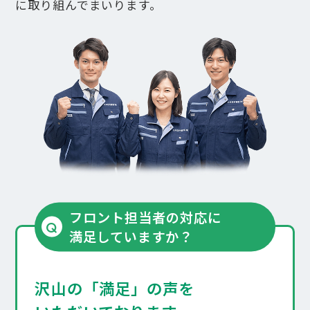
安心清掃サポート
に取り組んで
まいります。
建物管理サポート
緊急対応サポート
居住者マイページ
「
N-WEBサービス」
暮らしのコンシェルジュ
管理会社をお探しの方
「
N-Life＋」
お問い合わせ
フロント担当者の対応に
Q
満足して
いますか？
日本住宅管理の
マンション管理
管理会社変更の流れ
沢山の「満足」の声を​
採用情報