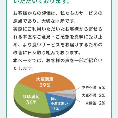
いただいております。
管理会社変更Q＆A
お客様からの評価は、私たちのサービスの
お客様の声
原点であり、
大切な財産
です。​
実際にご利用いただいたお客様から寄せら
自主管理マンションの
お客様
私たちのこと
れる率直なご意見・ご感想を真摯に受け止
法人の
お客様
め、より良いサービスをお届けするための
先輩社員の声
改善に日々取り組んでおります。​
企業情報
お問い合わせ
社会に届けること​
本ページでは、お客様の声を一部ご紹介い
たします。​
エントリーフォーム
ここで働くこと​
不動産仲介業者の方