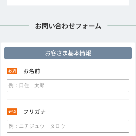
透明会計サポート
お問い合わせフォーム
安心清掃サポート
マンションにお住まいの方
建物管理サポート
お客さま基本情報
緊急対応サポート
お名前
必須
居住者マイページ
「
N-WEBサービス」
暮らしのコンシェルジュ
フリガナ
必須
「
N-Life＋」
管理会社をお探しの方
お問い合わせ