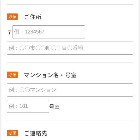
ご住所
必須
〒
日本住宅管理の
マンション管理
管理会社変更の流れ
マンション名・号室
必須
管理会社変更Q＆A
採用情報
お客様の声
号室
自主管理マンションの
お客様
法人の
お客様
ご連絡先
必須