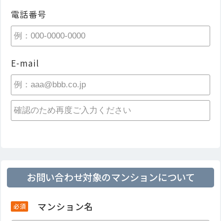
私たちのこと
お問い合わせ
電話番号
先輩社員の声
社会に届けること​
企業情報
E-mail
エントリーフォーム
ここで働くこと​
お問い合わせ対象のマンションについて
マンション名
必須
不動産仲介業者の方