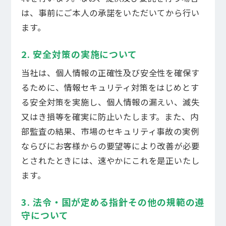
は、事前にご本人の承諾をいただいてから行い
ます。
2. 安全対策の実施について
当社は、個人情報の正確性及び安全性を確保す
居住者マイページ
「
N-WEBサービス」
るために、情報セキュリティ対策をはじめとす
る安全対策を実施し、個人情報の漏えい、滅失
暮らしのコンシェルジュ
又はき損等を確実に防止いたします。また、内
「
N-Life＋」
部監査の結果、市場のセキュリティ事故の実例
ならびにお客様からの要望等により改善が必要
お問い合わせ
とされたときには、速やかにこれを是正いたし
ます。
3. 法令・国が定める指針その他の規範の遵
守について