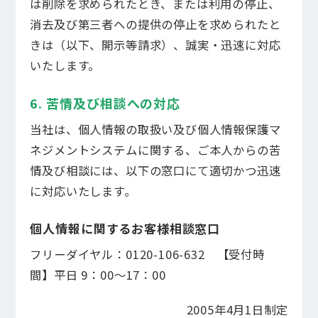
は削除を求められたとき、または利用の停止、
消去及び第三者への提供の停止を求められたと
管理会社変更Q＆A
きは（以下、開示等請求）、誠実・迅速に対応
いたします。
お客様の声
6. 苦情及び相談への対応
自主管理マンションの
お客様
当社は、個人情報の取扱い及び個人情報保護マ
法人の
お客様
ネジメントシステムに関する、ご本人からの苦
情及び相談には、以下の窓口にて適切かつ迅速
採用情報
お問い合わせ
に対応いたします。
個人情報に関するお客様相談窓口
フリーダイヤル：0120-106-632 【受付時
間】平日 9：00～17：00
2005年4月1日制定